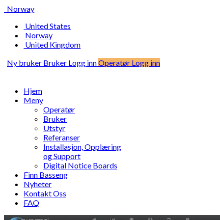
Norway
United States
Norway
United Kingdom
Ny bruker
Bruker Logg inn
Operatør Logg inn
Hjem
Meny
Operatør
Bruker
Utstyr
Referanser
Installasjon, Opplæring
og Support
Digital Notice Boards
Finn Basseng
Nyheter
Kontakt Oss
FAQ